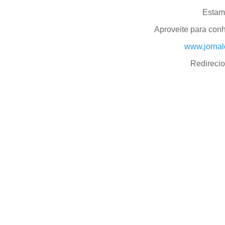
Estam
Aproveite para con
www.jornal
Redireci